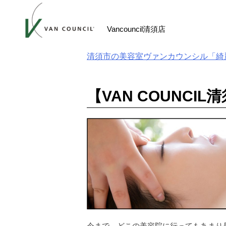
Skip
to
Vancouncil清須店
content
清須市の美容室ヴァンカウンシル「綺
【VAN COUNC
今まで、どこの美容院に行ってもあまり