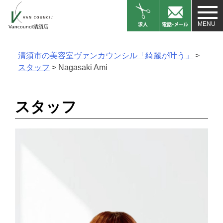
Skip
to
Vancouncil清須店
content
清須市の美容室ヴァンカウンシル「綺麗が叶う」
>
スタッフ
>
Nagasaki Ami
スタッフ