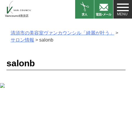
Skip
to
Vancouncil清須店
content
清須市の美容室ヴァンカウンシル「綺麗が叶う」
>
サロン情報
>
salonb
salonb