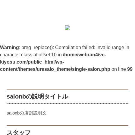
Warning
: preg_replace(): Compilation failed: invalid range in
character class at offset 10 in
/home/webran4/vc-
kiyosu.com/public_html/wp-
content/themes/uresalo_theme/single-salon.php
on line
99
salonbの説明タイトル
salonbの店舗説明文
スタッフ