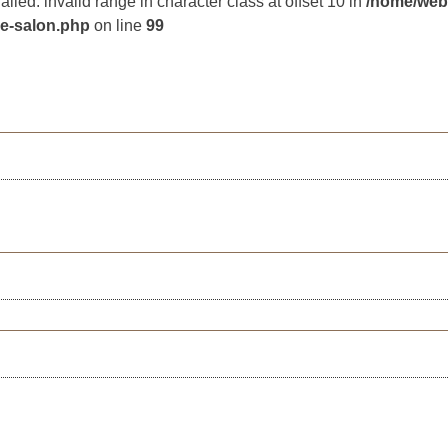
ailed: invalid range in character class at offset 10 in
/home/web
le-salon.php
on line
99