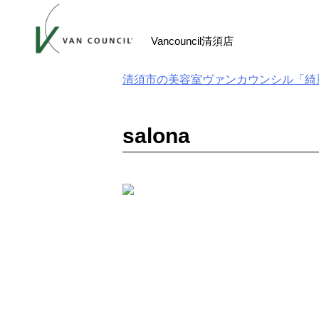
Skip
to
Vancouncil清須店
content
清須市の美容室ヴァンカウンシル「綺
salona