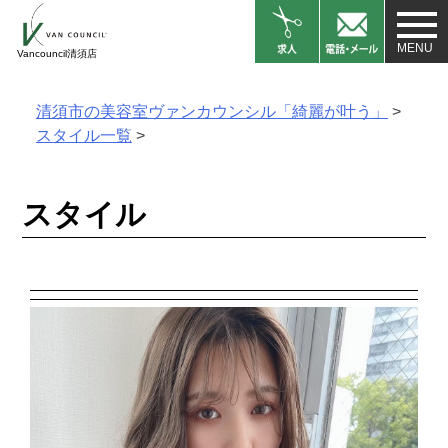
Skip
to
Vancouncil清須店
content
清須市の美容室ヴァンカウンシル「綺麗が叶う」
>
スタイル一覧
>
スタイル